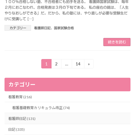
１００％合格しない塾、不合格者にも拍手を送る。 看護師国家試験は、毎年
２月におこなわれ、合格発表は３月の下旬である。 私の座右の銘は、「人生
やりなおしができる」だ。だから、私の塾には、やり直しが必要な受験生だ
けに受講して […]
カテゴリー
看護師日記
、
国家試験合格
続きを読む
投
1
2
…
14
»
固
固
固
定
定
定
稿
ペ
ペ
ペ
ー
ー
ー
の
カテゴリー
ジ
ジ
ジ
ペ
看護教育 (216)
ー
看護基礎教育カリキュラム改正 (74)
ジ
看護師日記 (131)
送
日記 (335)