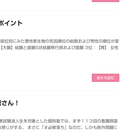
ポイント
・部位別にみた悪性新生物の死因順位の総数および男性の順位が変
【大腸】結腸と直腸S状結腸移行部および直腸 3位：【胃】 女性
続きを読む
皆さん！
国家試験浪人生を対象とした個別塾では、まず１１３回の看護師国
な感じがする。 まさに「＃必修落ち」なのだ。しかも除外問題に