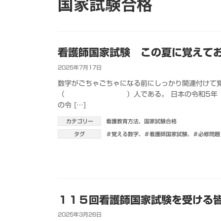
国家試験合格
看護師国家試験 この夏に覚えて
2025年7月17日
数字がごちゃごちゃになる前にしっかり関連付けて覚
（ ）人である。 日本の令和5年（20
の令 […]
カテゴリー
看護教育方法
、
国家試験合格
タグ
＃覚える数字
、
＃看護師国家試験
、
＃必修問題
１１５回看護師国家試験を受ける
2025年3月26日