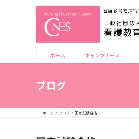
コ
ナ
ン
ビ
テ
ゲ
ン
ー
ツ
シ
へ
ョ
ス
ン
ホーム
キャンプナース
キ
に
ッ
移
プ
動
ブログ
ホーム
ブログ
国家試験合格