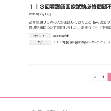
１１３回看護師国家試験必修問題
2024年2月19日
必修問題３５点の人が確認しておくこと 私の過去のブログhtt
適切問題について説明しました。あまりにも「不適切
カテゴリー
国家試験合格
タグ
＃１１３回看護師国家試験ボーダーライン
、
＃
投
«
1
固
定
稿
ペ
の
ー
ジ
ペ