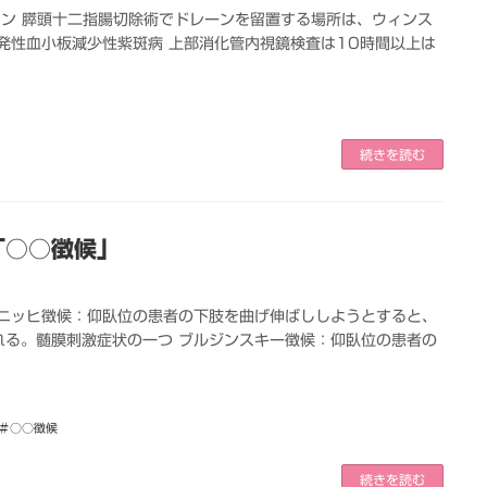
リン 膵頭十二指腸切除術でドレーンを留置する場所は、ウィンス
発性血小板減少性紫斑病 上部消化管内視鏡検査は10時間以上は
続きを読む
「○○徴候」
ルニッヒ徴候：仰臥位の患者の下肢を曲げ伸ばししようとすると、
れる。髄膜刺激症状の一つ ブルジンスキー徴候：仰臥位の患者の
＃○○徴候
続きを読む