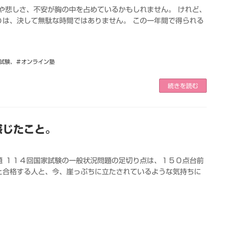
や悲しさ、不安が胸の中を占めているかもしれません。 けれど、
りは、決して無駄な時間ではありません。 この一年間で得られる
試験
、
＃オンライン塾
続きを読む
感じたこと。
題 １１４回国家試験の一般状況問題の足切り点は、１５０点台前
と合格する人と、今、崖っぷちに立たされているような気持ちに