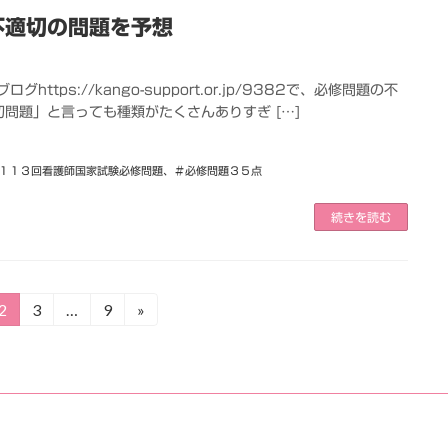
不適切の問題を予想
ps://kango-support.or.jp/9382で、必修問題の不
問題」と言っても種類がたくさんありすぎ […]
１１３回看護師国家試験必修問題
、
＃必修問題３５点
続きを読む
2
3
…
9
»
固
固
固
定
定
定
ペ
ペ
ペ
ー
ー
ー
ジ
ジ
ジ