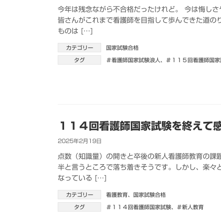
今年は残念ながら不合格だったけれど。 今は悔しさ
皆さんがこれまで看護師を目指して歩んできた道の
ものは […]
カテゴリー
国家試験合格
タグ
＃看護師国家試験浪人
、
＃１１５回看護師国家
１１４回看護師国家試験を終えて
2025年2月19日
点数（知識量）の開きと卒後の新人看護師教育の課
半と言うところで落ち着きそうです。しかし、楽々
なっている […]
カテゴリー
看護教育
、
国家試験合格
タグ
＃１１４回看護師国家試験
、
＃新人教育