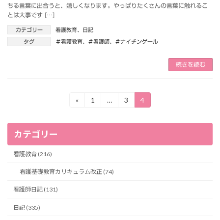
ちる言葉に出合うと、嬉しくなります。やっぱりたくさんの言葉に触れるこ
とは大事です […]
カテゴリー
看護教育
、
日記
タグ
＃看護教育
、
＃看護師
、
＃ナイチンゲール
続きを読む
投
«
1
…
3
4
固
固
固
定
定
定
稿
ペ
ペ
ペ
ー
ー
ー
の
カテゴリー
ジ
ジ
ジ
ペ
看護教育 (216)
ー
看護基礎教育カリキュラム改正 (74)
ジ
看護師日記 (131)
送
日記 (335)
り