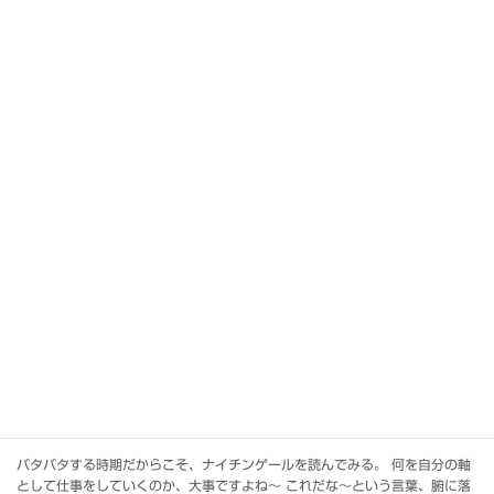
続きを読む
【看護師日記】親と娘
2022年6月12日
予期せぬこと ７０歳後半の患者さん（Aさん）が、入院してきたとき、私
は、病院の中のあれこれを説明し、家族のことや連絡先を聴いた。 「母は必
ず家にいるから、家に電話してくれたら、絶対出てくれるけどね。」と言わ
れた。 「Aさ […]
カテゴリー
看護師日記
タグ
看護学生
、
＃看護教育
、
＃看護師
、
＃看護師日記
続きを読む
看護業務が忙しいと感じたときは、本質に立ち返ると、ちょっと
楽になります。
2022年4月1日
バタバタする時期だからこそ、ナイチンゲールを読んでみる。 何を自分の軸
として仕事をしていくのか、大事ですよね～ これだな～という言葉、腑に落