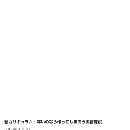
ます。 […]
カテゴリー
看護基礎教育カリキュラム改正
、
看護教育
タグ
新カリキュラム
、
領域横断
、
地域
、
看護基礎教育
続きを読む
新カリキュラム・そろそろまとめに入るころ？
2020年11月11日
コロナが教えてくれたことも生かしつつ････ 各先生たちは、日々、授業や実
習、学生の相談ごとに対応しているので、誰よりも現場のことを知っている
はず。新カリキュラム構築にはなくてはならない存在です。 管理をしている
先生やベ […]
カテゴリー
看護教育
、
看護基礎教育カリキュラム改正
タグ
新カリキュラム
、
まとめ
、
ICT
続きを読む
新カリキュラム・ないのなら作ってしまおう実習施設
2020年10月5日