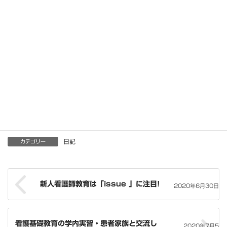
述語を明確にしなければいけないので日本語文章表現の勉強にも
なる。③音読がだんだん早くなる実感
この英語、どこで使うの？と言う話なんですが、今のところ、
EPAの外国人看護師さんとお話しするときくらいです。しかし、
彼女たちは日本語上手なので、いらないと言えばいらないんです
～笑。
しかし、何よりも大切なことは、教えてもらうという立場に自ら
進んで立たない限り、教えることの技術は向上しないと思ってい
ます。毎日続けようと思います～(^^♪
日記
カテゴリー
新人看護師教育は「issue 」に注目!
2020年6月30日
看護基礎教育の学内実習・患者家族と交流し
2020年7月5