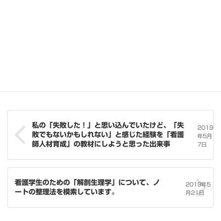
以上、中途採用看護師に育成の「はじめ」に取り入れて欲しいポ
イントでした。新人看護師育成と同じ部分もあります。違いとい
えは、前職場での経験値が比較の対象となり、良くも悪くも影響
を与えてしまうので、リセットするもの、生かせるものを話し合
っておくことです。
看護教育
、
日記
カテゴリー
私の「失敗した！」と思い込んでいたけど、「失
2019
敗でもないかもしれない」と感じた経験を「看護
年5月
師人材育成」の教材にしようと思った出来事
7日
看護学生のための「解剖生理学」について、ノ
2019年5
ートの整理法を模索しています。
月21日