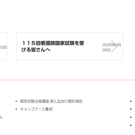
１１５回看護師国家試験を受
2025年3月
23日
ける皆さんへ
26日
国家試験合格講座 浪人生向け個別相談
キャンプナース養成
し