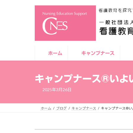
コ
ナ
ン
ビ
テ
ゲ
ン
ー
ツ
シ
へ
ョ
ス
ン
キ
に
ホーム
キャンプナース
ッ
移
プ
動
キャンプナース®いよ
2025年3月26日
ホーム
ブログ
キャンプナース
キャンプナース®い