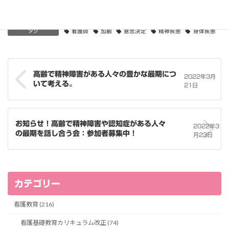
日記
カテゴリー
タグ
看護師
加齢
意思決定
精神疾患
身体疾患
高齢で精神障害がある人々の豊かな最期につ
2022年3月
いて考える。
21日
お知らせ！高齢で精神障害や認知症がある人々
2022年3
の最期を話し合う会：参加者募集中！
月23日
カテゴリー
看護教育 (216)
看護基礎教育カリキュラム改正 (74)