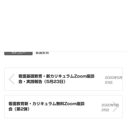
小児看護学、母性看護学、精神看護学、老年看護学、在宅看護論
ができそう。
学内実習の1日は、事例作成と看護の方向性を話し合うだけで、あ
っという間に時間が過ぎそうですね。
ご意見をお待ちしています。
看護教育
カテゴリー
看護基礎教育・新カリキュラムZoom座談
2020年5月
会・実践報告（5月23日）
23日
看護教育新・カリキュラム無料Zoom座談
2020年5月
会（第2弾）
25日