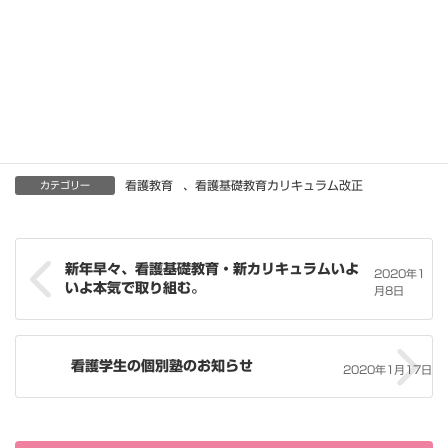
ご参加いただいた教員の皆様、本当にありがとうございました。
https://kango-
support.or.jp/category/education/karikyuramu
看護教育
、
看護基礎教育カリキュラム改正
カテゴリー
新年早々、看護基礎教育・新カリキュラムいよ
2020年1
いよ本気で取り組む。
月8日
看護学生の個別塾のお知らせ
2020年1月17日