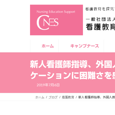
コ
ナ
ン
ビ
テ
ゲ
ン
ー
ツ
シ
へ
ョ
ス
ン
キ
に
ホーム
キャンプナース
ッ
移
プ
動
新人看護師指導、外国
ケーションに困難さを
2019年7月6日
ホーム
ブログ
看護教育
新人看護師指導、外国人