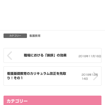
います。そんな時代は、昔の話だけれど、看護師さんと美容師さ
んがコラボして、もっともっと社会に貢献できる仕事をつくって
いけたらいいなあと思いました。
どちらもArtだから。
看護教育
カテゴリー
職場における「挨拶」の効果
2018年11月16日
看護基礎教育のカリキュラム改正を先取
2018年12月
り！その１
14日
カテゴリー