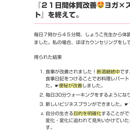
『２１日間体質改善
ヨガ×
ト』を終えて。
毎日７時から４５分間、しょうこ先生から体
ました。私の場合、ほぼカウンセリングをして
得られた結果
食事が改善されました！
断酒継続中
です
食事日記をつけることでお料理レパート
た。☛
便秘が改善
しました。
毎日30分ウォーキングをするようにな
新しいビジネスプランができました。☛
自分の生きる
目的を明確化
することがで
変化・変化に追われて見失いかけていた
す。