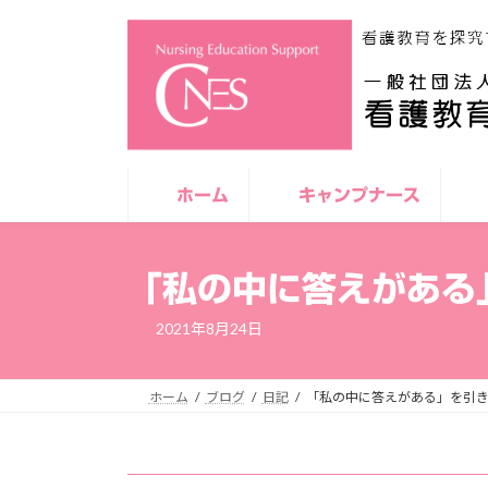
コ
ナ
ン
ビ
テ
ゲ
ン
ー
ツ
シ
へ
ョ
ス
ン
キ
に
ホーム
キャンプナース
ッ
移
プ
動
「私の中に答えがある
2021年8月24日
ホーム
ブログ
日記
「私の中に答えがある」を引