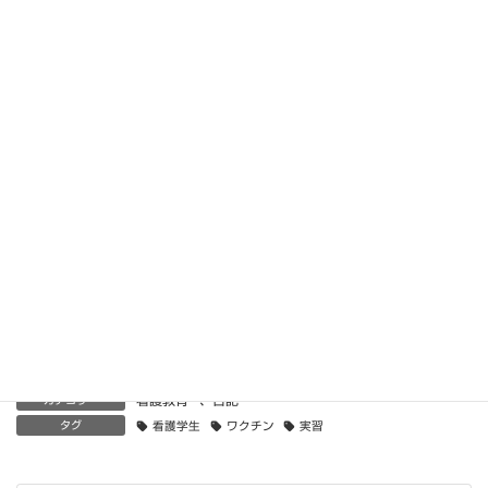
います。マンツーマンならオンラインでも十分効果的です(^_-)-☆
マンツーマンの場面でないと話せない看護師は、コミュニケーシ
ョン力が低いのでは?という意見ありそうですが、これからの時
代、何が得意な人が生き残るかわかりませんからね。可能性があ
るんです。
「どうしたらいいかわからない」と感じた時は、「どうにかな
る」とき。「オンラインは疲れるよ～」と感じた時は、「よく頑
張ったとき」。こんな時に入学するなんて「ついてないな～」と
感じた時は、「ついてないという運についてるとき、レア感ラッ
キー」。
５月病、梅雨入り、ステイホーム････「なにかやれることがある
かもね！」と言葉の力を借りて、私は今日も一日楽しんでいきま
す！
看護教育
、
日記
カテゴリー
タグ
看護学生
ワクチン
実習