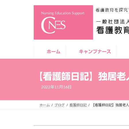
コ
ナ
ン
ビ
テ
ゲ
ン
ー
ツ
シ
へ
ョ
ス
ン
キ
に
ホーム
キャンプナース
ッ
移
プ
動
【看護師日記】独居老人
2022年11月16日
ホーム
ブログ
看護師日記
【看護師日記】独居老人