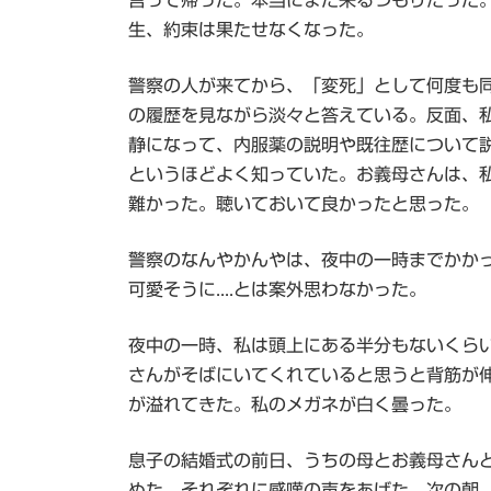
言って帰った。本当にまた来るつもりだった
生、約束は果たせなくなった。
警察の人が来てから、「変死」として何度も
の履歴を見ながら淡々と答えている。反面、
静になって、内服薬の説明や既往歴について
というほどよく知っていた。お義母さんは、
難かった。聴いておいて良かったと思った。
警察のなんやかんやは、夜中の一時までかか
可愛そうに....とは案外思わなかった。
夜中の一時、私は頭上にある半分もないくら
さんがそばにいてくれていると思うと背筋が
が溢れてきた。私のメガネが白く曇った。
息子の結婚式の前日、うちの母とお義母さん
めた。それぞれに感嘆の声をあげた。次の朝