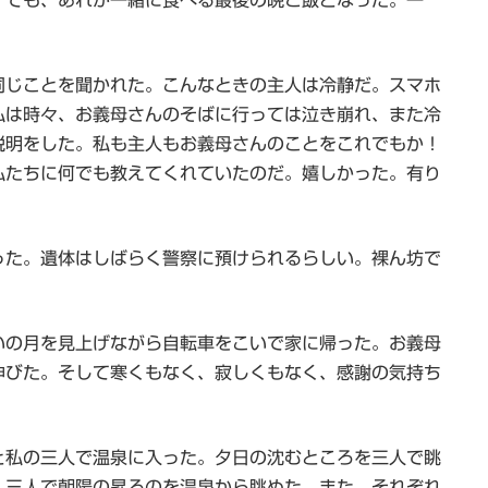
。でも、あれが一緒に食べる最後の晩ご飯となった。一
同じことを聞かれた。こんなときの主人は冷静だ。スマホ
私は時々、お義母さんのそばに行っては泣き崩れ、また冷
説明をした。私も主人もお義母さんのことをこれでもか！
私たちに何でも教えてくれていたのだ。嬉しかった。有り
った。遺体はしばらく警察に預けられるらしい。裸ん坊で
いの月を見上げながら自転車をこいで家に帰った。お義母
伸びた。そして寒くもなく、寂しくもなく、感謝の気持ち
と私の三人で温泉に入った。夕日の沈むところを三人で眺
、三人で朝陽の昇るのを温泉から眺めた。また、それぞれ