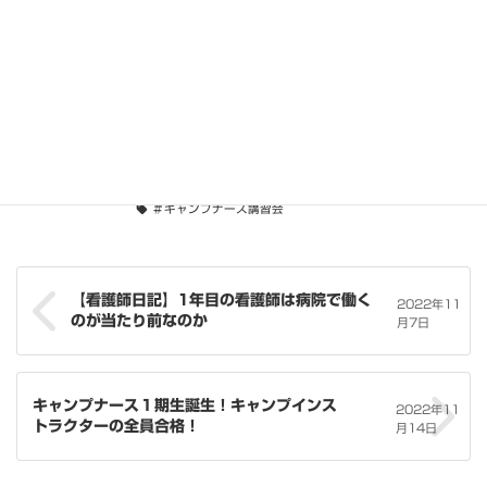
https://kango-support.or.jp/8259
https://kango-support.or.jp/8297
https://kango-support.or.jp/8306
お知らせ
カテゴリー
タグ
＃キャンプナース
＃キャンプナース資格
＃キャンプナース講習会
【看護師日記】1年目の看護師は病院で働く
2022年11
のが当たり前なのか
月7日
キャンプナース１期生誕生！キャンプインス
2022年11
トラクターの全員合格！
月14日