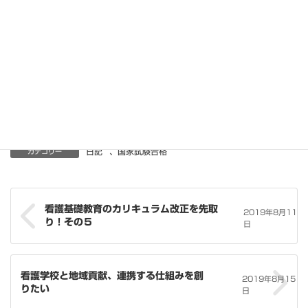
1. 弁がない。
2. 静脈角に合流する。
3. 癌細胞は流入しない。
4. 主に蛋白質を輸送する。
日記
、
国家試験合格
カテゴリー
看護基礎教育のカリキュラム改正を先取
2019年8月11
り！その５
日
看護学校と地域貢献、連携する仕組みを創
2019年8月15
りたい
日