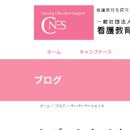
コ
ナ
ン
ビ
テ
ゲ
ン
ー
ツ
シ
へ
ョ
ス
ン
ホーム
キャンプナース
キ
に
ッ
移
プ
動
ブログ
ホーム
ブログ
ペーパーペーシェント