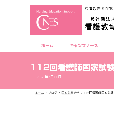
コ
ナ
ン
ビ
テ
ゲ
ン
ー
ツ
シ
へ
ョ
ス
ン
キ
に
ホーム
キャンプナース
ッ
移
プ
動
112回看護師国家試
2023年2月11日
ホーム
ブログ
国家試験合格
112回看護師国家試