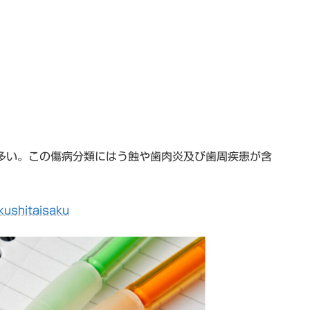
も多い。この傷病分類にはう蝕や歯肉炎及び歯周疾患が含
kushitaisaku