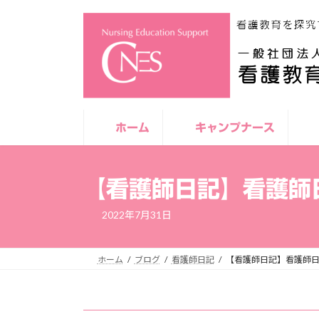
コ
ナ
ン
ビ
テ
ゲ
ン
ー
ツ
シ
へ
ョ
ス
ン
キ
に
ホーム
キャンプナース
ッ
移
プ
動
【看護師日記】看護師
2022年7月31日
ホーム
ブログ
看護師日記
【看護師日記】看護師