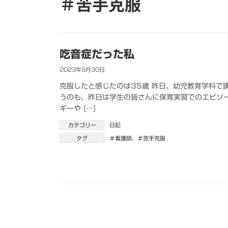
＃苦手克服
吃音症だった私
2023年9月30日
克服したと感じたのは35歳 昨日、幼児教育学科で
うのも、昨日は学生の皆さんに保育実習でのエピソ
ギーや […]
カテゴリー
日記
タグ
＃看護師
、
＃苦手克服