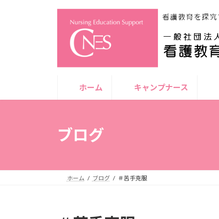
コ
ナ
ン
ビ
テ
ゲ
ン
ー
ツ
シ
へ
ョ
ス
ン
ホーム
キャンプナース
キ
に
ッ
移
プ
動
ブログ
ホーム
ブログ
＃苦手克服