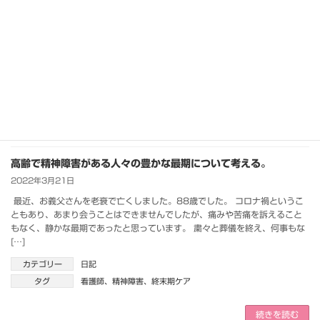
精神科や特養施設で働く看護師さんや介護士さん、看護学生さん、「最期」
を考えたい人たち、どなたでも参加できます。 学会もセミナーも専門職に向
けて発信し、専門職だけで話し合われていたことが多いように思います。今
回のテーマのよ […]
カテゴリー
お知らせ
タグ
精神障害
、
オンラインセミナー
、
ターミナルケア
、
認知症
続きを読む
高齢で精神障害がある人々の豊かな最期について考える。
2022年3月21日
最近、お義父さんを老衰で亡くしました。88歳でした。 コロナ禍というこ
ともあり、あまり会うことはできませんでしたが、痛みや苦痛を訴えること
もなく、静かな最期であったと思っています。 粛々と葬儀を終え、何事もな
[…]
カテゴリー
日記
タグ
看護師
、
精神障害
、
終末期ケア
続きを読む